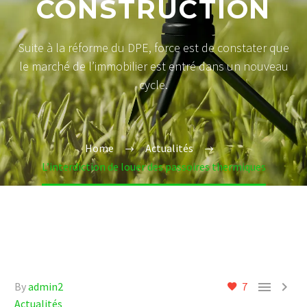
CONSTRUCTION
Suite à la réforme du DPE, force est de constater que
le marché de l’immobilier est entré dans un nouveau
cycle.
Home
Actualités
L’interdiction de louer des passoires thermiques


By
admin2
7
Actualités